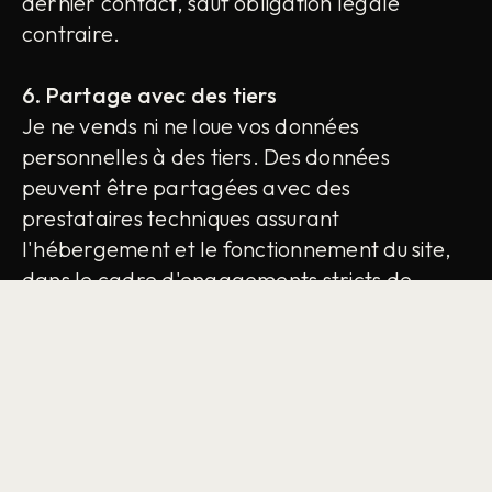
dernier contact, sauf obligation légale
contraire.
6. Partage avec des tiers
Je ne vends ni ne loue vos données
personnelles à des tiers. Des données
peuvent être partagées avec des
prestataires techniques assurant
l'hébergement et le fonctionnement du site,
dans le cadre d'engagements stricts de
confidentialité. Une divulgation peut
intervenir si la loi l'exige ou pour protéger
mes droits légitimes.
7. Cookies
Le site utilise des cookies à des fins de mesure