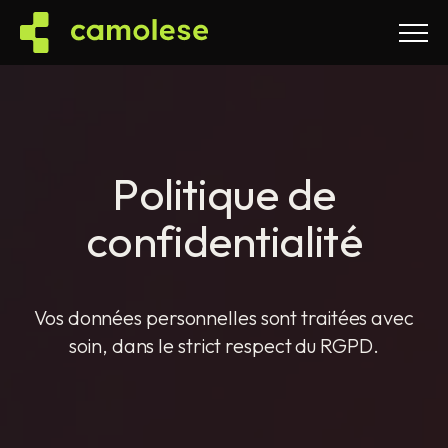
Menu
Politique de confi
P
o
l
i
t
i
q
u
e
d
e
c
o
n
f
i
d
e
n
t
i
a
l
i
t
é
Vos données personnelles sont traitées avec
soin, dans le strict respect du RGPD.