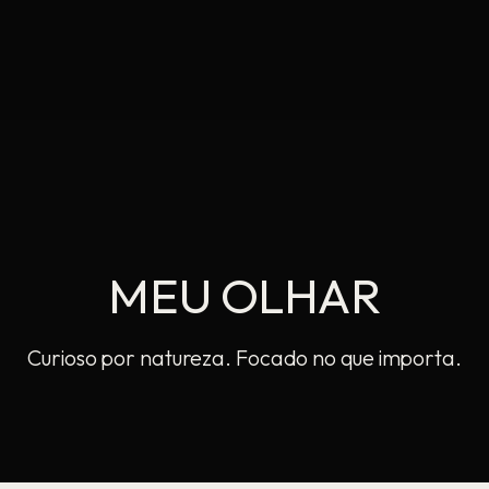
MEU OLHAR
M
E
U
O
L
H
A
R
Curioso por natureza. Focado no que importa.