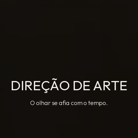
DIREÇÃO DE ARTE
D
I
R
E
Ç
Ã
O
D
E
A
R
T
E
O olhar se afia com o tempo.