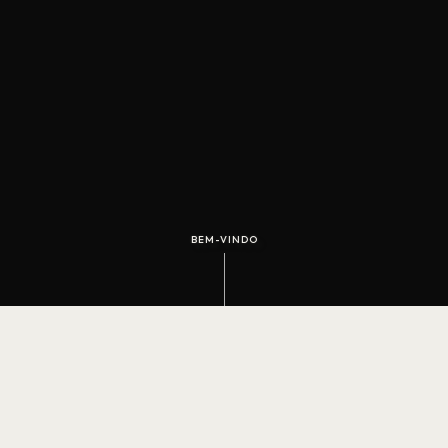
BEM-VINDO
O que você mostra é o que o
seu cliente sente.